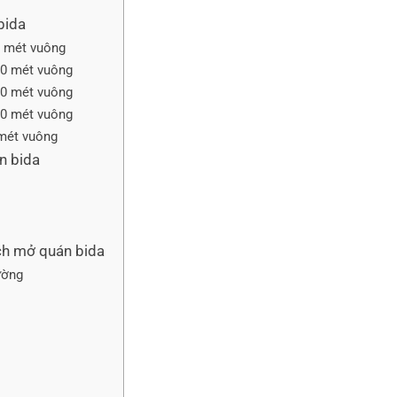
bida
0 mét vuông
130 mét vuông
160 mét vuông
180 mét vuông
 mét vuông
n bida
ích mở quán bida
ường