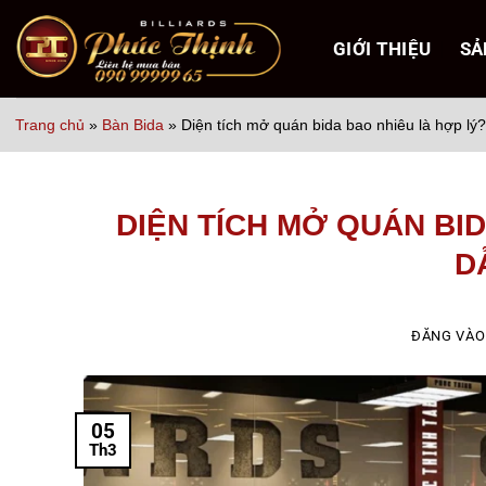
Bỏ
qua
GIỚI THIỆU
SẢ
nội
dung
Trang chủ
»
Bàn Bida
»
Diện tích mở quán bida bao nhiêu là hợp lý?
DIỆN TÍCH MỞ QUÁN BI
D
ĐĂNG VÀ
05
Th3