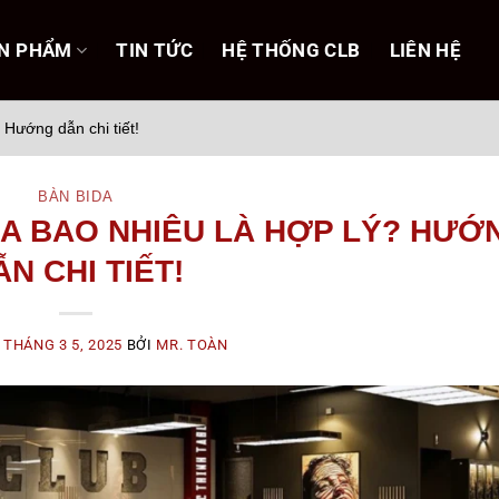
N PHẨM
TIN TỨC
HỆ THỐNG CLB
LIÊN HỆ
 Hướng dẫn chi tiết!
BÀN BIDA
DA BAO NHIÊU LÀ HỢP LÝ? HƯỚ
ẪN CHI TIẾT!
O
THÁNG 3 5, 2025
BỞI
MR. TOÀN