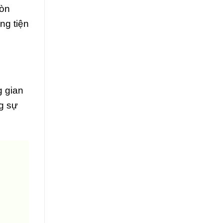
còn
ng tiện
g gian
g sự