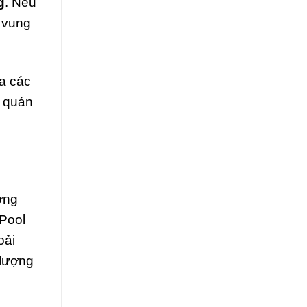
g
. Nếu
c vung
a các
u quán
ởng
 Pool
oải
 lượng