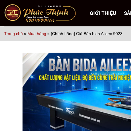
Bỏ
qua
GIỚI THIỆU
SẢ
nội
dung
Trang chủ
»
Mua hàng
»
[Chính hãng] Giá Bàn bida Aileex 9023