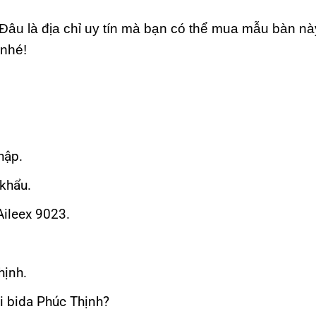
 Đâu là địa chỉ uy tín mà bạn có thể mua mẫu bàn n
 nhé!
hập.
khẩu.
ileex 9023.
hịnh.
i bida Phúc Thịnh?