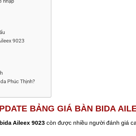
23 nhập
hẩu
Aileex 9023
nh
bida Phúc Thịnh?
UPDATE BẢNG GIÁ BÀN BIDA AIL
bida Aileex 9023
còn được nhiều người đánh giá cao