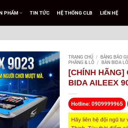
N PHẨM
TIN TỨC
HỆ THỐNG CLB
LIÊN HỆ
TRANG CHỦ
/
BẢNG BÁO GI
PHĂNG & LỖ
/
BÀN BIDA L
[CHÍNH HÃNG]
BIDA AILEEX 9
Hotline: 0909999965
Hãy liên hệ đội ngũ tư