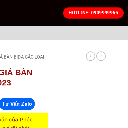
HOTLINE: 0909999965
Á BÀN BIDA CÁC LOẠI
Ỗ
 GIÁ BÀN
023
Tư Vấn Zalo
 vấn của Phúc