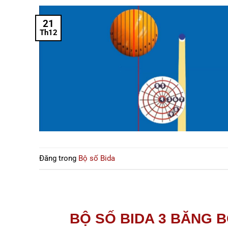
21
Th12
Đăng trong
Bộ số Bida
BỘ SỐ BIDA 3 BĂNG 