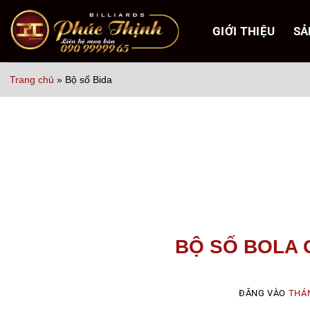
Bỏ
qua
GIỚI THIỆU
SẢ
nội
dung
Trang chủ
»
Bộ số Bida
BỘ SỐ BOLA 
ĐĂNG VÀO
THÁN