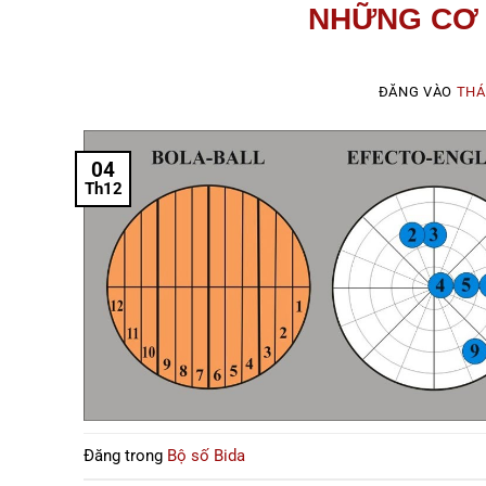
NHỮNG CƠ 
ĐĂNG VÀO
THÁ
04
Th12
Đăng trong
Bộ số Bida