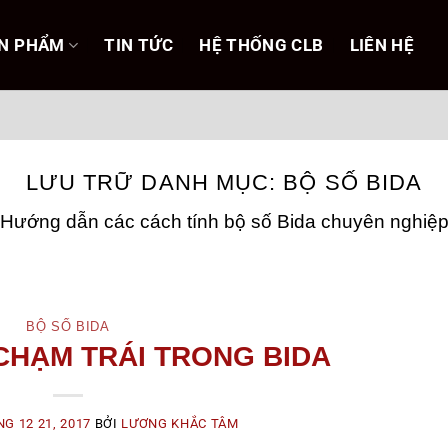
N PHẨM
TIN TỨC
HỆ THỐNG CLB
LIÊN HỆ
LƯU TRỮ DANH MỤC:
BỘ SỐ BIDA
Hướng dẫn các cách tính bộ số Bida chuyên nghiệ
BỘ SỐ BIDA
CHẠM TRÁI TRONG BIDA
G 12 21, 2017
BỞI
LƯƠNG KHẮC TÂM