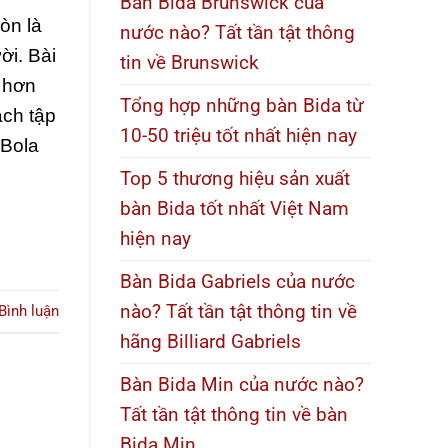
Bàn Bida Brunswick của
òn là
nước nào? Tất tần tật thông
ời. Bài
tin về Brunswick
 hơn
Tổng hợp những bàn Bida từ
ách tập
10-50 triệu tốt nhất hiện nay
Bola
Top 5 thương hiệu sản xuất
bàn Bida tốt nhất Việt Nam
hiện nay
Bàn Bida Gabriels của nước
nào? Tất tần tật thông tin về
Bình luận
hãng Billiard Gabriels
Bàn Bida Min của nước nào?
Tất tần tật thông tin về bàn
Bida Min