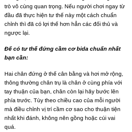
trò vô cùng quan trọng. Nếu người chơi ngay từ
đầu đã thực hiện tư thế này một cách chuẩn
chỉnh thì đã có lợi thế hơn hẳn các đối thủ và
ngược lại.
Để có tư thế đứng cầm cơ bida chuẩn nhất
bạn cần:
Hai chân đứng ở thế cân bằng và hơi mở rộng,
thông thường chân trụ là chân ở cùng phía với
tay thuận của bạn, chân còn lại hãy bước lên
phía trước. Tùy theo chiều cao của mỗi người
mà điều chỉnh vị trí cầm cơ sao cho thuận tiện
nhất khi đánh, không nên gồng hoặc cúi vai
quá.