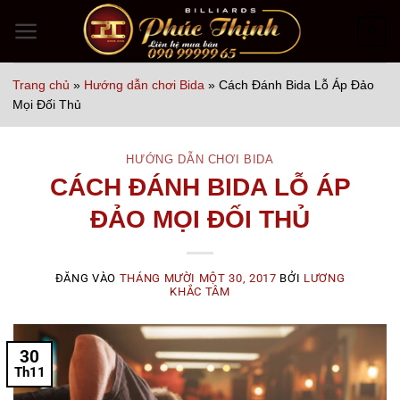
Bỏ
0
qua
nội
Trang chủ
»
Hướng dẫn chơi Bida
»
Cách Đánh Bida Lỗ Áp Đảo
dung
Mọi Đối Thủ
HƯỚNG DẪN CHƠI BIDA
CÁCH ĐÁNH BIDA LỖ ÁP
ĐẢO MỌI ĐỐI THỦ
ĐĂNG VÀO
THÁNG MƯỜI MỘT 30, 2017
BỞI
LƯƠNG
KHẮC TÂM
30
Th11