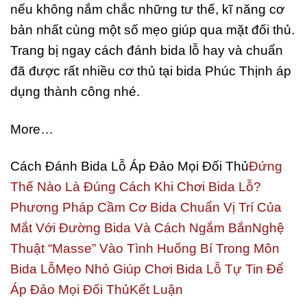
nếu không nắm chắc những tư thế, kĩ năng cơ
bản nhất cùng một số mẹo giúp qua mặt đối thủ.
Trang bị ngay cách đánh bida lỗ hay và chuẩn
đã được rất nhiều cơ thủ tại bida Phúc Thịnh áp
dụng thành công nhé.
More…
Cách Đánh Bida Lỗ Áp Đảo Mọi Đối Thủ
Đứng
Thế Nào Là Đúng Cách Khi Chơi Bida Lỗ?
Phương Pháp Cầm Cơ Bida Chuẩn
Vị Trí Của
Mắt Với Đường Bida Và Cách Ngắm Bắn
Nghệ
Thuật “Masse” Vào Tình Huống Bí Trong Môn
Bida Lỗ
Mẹo Nhỏ Giúp Chơi Bida Lỗ Tự Tin Để
Áp Đảo Mọi Đối Thủ
Kết Luận