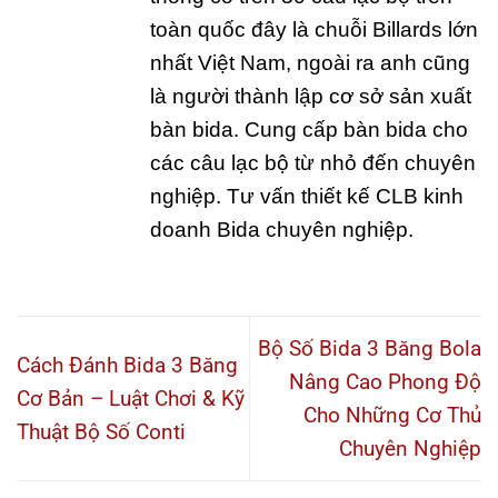
toàn quốc đây là chuỗi Billards lớn
nhất Việt Nam, ngoài ra anh cũng
là người thành lập cơ sở sản xuất
bàn bida. Cung cấp bàn bida cho
các câu lạc bộ từ nhỏ đến chuyên
nghiệp. Tư vấn thiết kế CLB kinh
doanh Bida chuyên nghiệp.
Bộ Số Bida 3 Băng Bola
Cách Đánh Bida 3 Băng
Nâng Cao Phong Độ
Cơ Bản – Luật Chơi & Kỹ
Cho Những Cơ Thủ
Thuật Bộ Số Conti
Chuyên Nghiệp