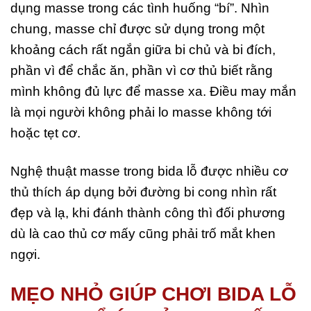
dụng masse trong các tình huống “bí”. Nhìn
chung, masse chỉ được sử dụng trong một
khoảng cách rất ngắn giữa bi chủ và bi đích,
phần vì để chắc ăn, phần vì cơ thủ biết rằng
mình không đủ lực để masse xa. Điều may mắn
là mọi người không phải lo masse không tới
hoặc tẹt cơ.
Nghệ thuật masse trong bida lỗ được nhiều cơ
thủ thích áp dụng bởi đường bi cong nhìn rất
đẹp và lạ, khi đánh thành công thì đối phương
dù là cao thủ cơ mấy cũng phải trố mắt khen
ngợi.
MẸO NHỎ GIÚP CHƠI BIDA LỖ