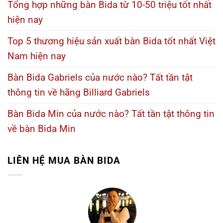
Tổng hợp những bàn Bida từ 10-50 triệu tốt nhất
hiện nay
Top 5 thương hiệu sản xuất bàn Bida tốt nhất Việt
Nam hiện nay
Bàn Bida Gabriels của nước nào? Tất tần tật
thông tin về hãng Billiard Gabriels
Bàn Bida Min của nước nào? Tất tần tật thông tin
về bàn Bida Min
LIÊN HỆ
MUA BÀN BIDA