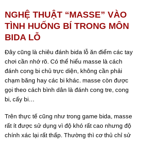
NGHỆ THUẬT “MASSE” VÀO
TÌNH HUỐNG BÍ TRONG MÔN
BIDA LỖ
Đây cũng là chiêu đánh bida lỗ ăn điểm các tay
chơi cần nhớ rõ. Có thể hiểu masse là cách
đánh cong bi chủ trực diện, không cần phải
chạm băng hay các bi khác. masse còn được
gọi theo cách bình dân là đánh cong tre, cong
bi, cấy bi…
Trên thực tế cũng như trong game bida, masse
rất ít được sử dụng vì độ khó rất cao nhưng độ
chính xác lại rất thấp. Thường thì cơ thủ chỉ sử