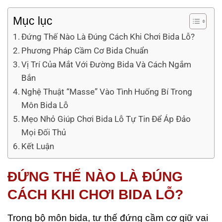
Mục lục
Đứng Thế Nào Là Đúng Cách Khi Chơi Bida Lỗ?
Phương Pháp Cầm Cơ Bida Chuẩn
Vị Trí Của Mắt Với Đường Bida Và Cách Ngắm
Bắn
Nghệ Thuật “Masse” Vào Tình Huống Bí Trong
Môn Bida Lỗ
Mẹo Nhỏ Giúp Chơi Bida Lỗ Tự Tin Để Áp Đảo
Mọi Đối Thủ
Kết Luận
ĐỨNG THẾ NÀO LÀ ĐÚNG
CÁCH KHI CHƠI BIDA LỖ?
Trong bộ môn bida, tư thế đứng cầm cơ giữ vai