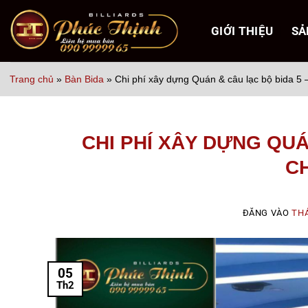
Bỏ
qua
GIỚI THIỆU
SẢ
nội
dung
Trang chủ
»
Bàn Bida
»
Chi phí xây dựng Quán & câu lạc bộ bida 5 –
CHI PHÍ XÂY DỰNG QUÁ
CH
ĐĂNG VÀO
THÁ
05
Th2