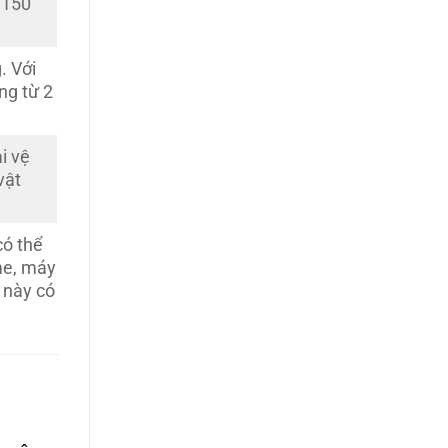
 150
. Với
ng từ 2
i vệ
vật
có thể
me, máy
 này có