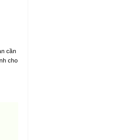
ạn cần
ính cho