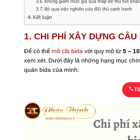
Không giảm mức giá quá thấp để thu hút khá
Bỏ qua việc nghiên cứu đối thủ cạnh tranh
Kết luận
1. CHI PHÍ XÂY DỰNG CÂU 
Để có thể
mở clb bida
với quy mô từ
5 – 1
xem xét. Dưới đây là những hạng mục chính
quán bida của mình:
TƯ