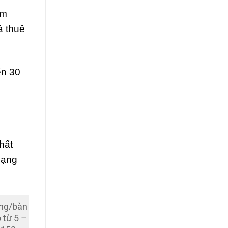
âm
á thuê
ến 30
hất
hạng
ồng/bàn
 từ 5 –