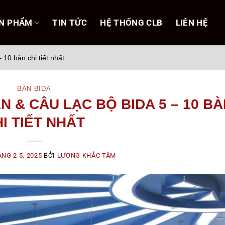
N PHẨM
TIN TỨC
HỆ THỐNG CLB
LIÊN HỆ
 10 bàn chi tiết nhất
BÀN BIDA
N & CÂU LẠC BỘ BIDA 5 – 10 B
I TIẾT NHẤT
NG 2 5, 2025
BỞI
LƯƠNG KHẮC TÂM