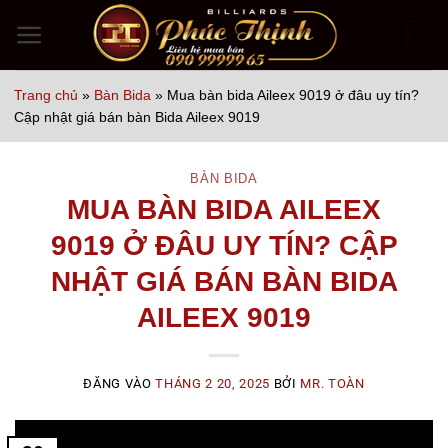
Bỏ
0
qua
nội
Trang chủ
»
Bàn Bida
»
Mua bàn bida Aileex 9019 ở đâu uy tín?
dung
Cập nhật giá bán bàn Bida Aileex 9019
BÀN BIDA
MUA BÀN BIDA AILEEX
9019 Ở ĐÂU UY TÍN? CẬP
NHẬT GIÁ BÁN BÀN BIDA
AILEEX 9019
ĐĂNG VÀO
THÁNG 2 20, 2025
BỞI
MR. TOÀN