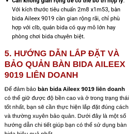
Cần không gian rộng để có thể bố trí hợp lý
:
Với kích thước tiêu chuẩn 2m8 x1m53, bàn
bida Aileex 9019 cần gian rộng rãi, chỉ phù
hợp với clb, quán bida có quy mô lớn hay
phòng chơi bida chuyên biệt.
5. HƯỚNG DẪN LẮP ĐẶT VÀ
BẢO QUẢN BÀN BIDA AILEEX
9019 LIÊN DOANH
Để đảm bảo
bàn bida Aileex 9019 liên doanh
có thể giữ được độ bền cao và ở trong trạng thái
tốt nhất, bạn sẽ cần thực hiện lắp đặt đúng cách
và thường xuyên bảo quản. Dưới đây là một số
hướng dẫn chi tiết giúp bạn có thể sử dụng bàn
bida hiệu quả nhất.