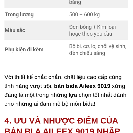
bằng
Trọng lượng
500 – 600 kg
Đen bóng + Kim loại
Màu sắc
hoặc theo yêu cầu
Bộ bi, cơ, lơ, chổi vệ sinh,
Phụ kiện đi kèm
đèn chiếu sáng
Với thiết kế chắc chắn, chất liệu cao cấp cùng
tính năng vượt trội,
bàn bida Aileex 9019
xứng
đáng là một trong những lựa chọn tốt nhất dành
cho những ai đam mê bộ môn bida!
4. ƯU VÀ NHƯỢC ĐIỂM CỦA
BÀN BI A AILEEX 9019 NHẬP