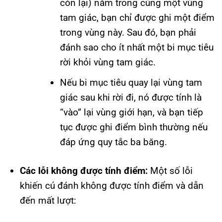
còn lại) nằm trong cùng một vùng
tam giác, bạn chỉ được ghi một điểm
trong vùng này. Sau đó, bạn phải
đánh sao cho ít nhất một bi mục tiêu
rời khỏi vùng tam giác.
Nếu bi mục tiêu quay lại vùng tam
giác sau khi rời đi, nó được tính là
“vào” lại vùng giới hạn, và bạn tiếp
tục được ghi điểm bình thường nếu
đáp ứng quy tắc ba băng.
Các lỗi không được tính điểm:
Một số lỗi
khiến cú đánh không được tính điểm và dẫn
đến mất lượt: