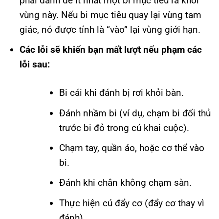
phải đánh để ít nhất một bi mục tiêu ra khỏi
vùng này. Nếu bi mục tiêu quay lại vùng tam
giác, nó được tính là “vào” lại vùng giới hạn.
Các lỗi sẽ khiến bạn mất lượt nếu phạm các
lỗi sau:
Bi cái khi đánh bị rơi khỏi bàn.
Đánh nhầm bi (ví dụ, chạm bi đối thủ
trước bi đỏ trong cú khai cuộc).
Chạm tay, quần áo, hoặc cơ thể vào
bi.
Đánh khi chân không chạm sàn.
Thực hiện cú đẩy cơ (đẩy cơ thay vì
đánh).