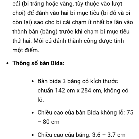
cái (bi trắng hoặc vàng, tùy thuộc vào lượt
chơi) để đánh vào hai bi mục tiêu (bi đỏ và bi
còn lại) sao cho bi cái chạm ít nhất ba lần vào
thành bàn (băng) trước khi chạm bi mục tiêu
thứ hai. Mỗi cú đánh thành công được tính
một điểm.
Thông số bàn Bida:
Bàn bida 3 băng có kích thước
chuẩn 142 cm x 284 cm, không có
lỗ.
Chiều cao của bàn Bida không lỗ: 75
– 80 cm
Chiều cao của băng: 3.6 – 3.7 cm