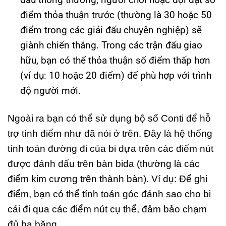
điểm thỏa thuận trước (thường là 30 hoặc 50
điểm trong các giải đấu chuyên nghiệp) sẽ
giành chiến thắng. Trong các trận đấu giao
hữu, bạn có thể thỏa thuận số điểm thấp hơn
(ví dụ: 10 hoặc 20 điểm) để phù hợp với trình
độ người mới.
Ngoài ra bạn có thể sử dụng bộ số Conti để hỗ
trợ tính điểm như đã nói ở trên. Đây là hệ thống
tính toán đường đi của bi dựa trên các điểm nút
được đánh dấu trên bàn bida (thường là các
điểm kim cương trên thành bàn). Ví dụ: Để ghi
điểm, bạn có thể tính toán góc đánh sao cho bi
cái đi qua các điểm nút cụ thể, đảm bảo chạm
đủ ba băng.