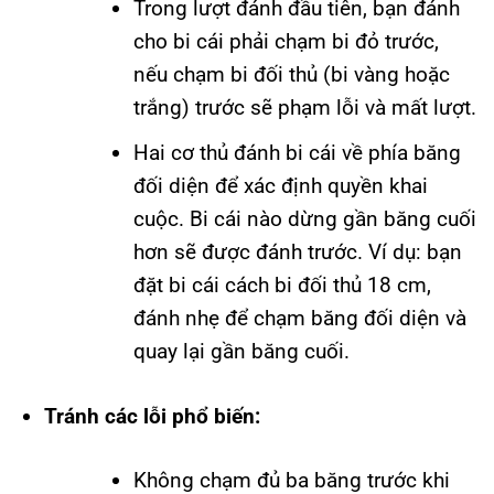
Trong lượt đánh đầu tiên, bạn đánh
cho bi cái phải chạm bi đỏ trước,
nếu chạm bi đối thủ (bi vàng hoặc
trắng) trước sẽ phạm lỗi và mất lượt.
Hai cơ thủ đánh bi cái về phía băng
đối diện để xác định quyền khai
cuộc. Bi cái nào dừng gần băng cuối
hơn sẽ được đánh trước. Ví dụ: bạn
đặt bi cái cách bi đối thủ 18 cm,
đánh nhẹ để chạm băng đối diện và
quay lại gần băng cuối.
Tránh các lỗi phổ biến:
Không chạm đủ ba băng trước khi