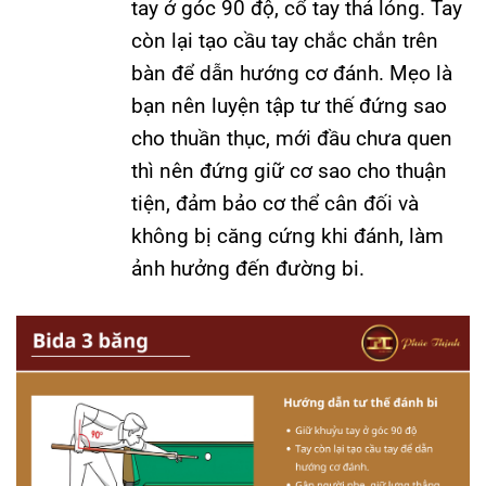
tay ở góc 90 độ, cổ tay thả lỏng. Tay
còn lại tạo cầu tay chắc chắn trên
bàn để dẫn hướng cơ đánh. Mẹo là
bạn nên luyện tập tư thế đứng sao
cho thuần thục, mới đầu chưa quen
thì nên đứng giữ cơ sao cho thuận
tiện, đảm bảo cơ thể cân đối và
không bị căng cứng khi đánh, làm
ảnh hưởng đến đường bi.