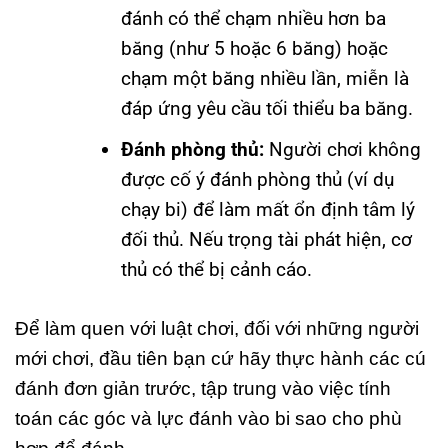
đánh có thể chạm nhiều hơn ba
băng (như 5 hoặc 6 băng) hoặc
chạm một băng nhiều lần, miễn là
đáp ứng yêu cầu tối thiểu ba băng.
Đánh phòng thủ:
Người chơi không
được cố ý đánh phòng thủ (ví dụ
chạy bi) để làm mất ổn định tâm lý
đối thủ. Nếu trọng tài phát hiện, cơ
thủ có thể bị cảnh cáo.
Để làm quen với luật chơi, đối với những người
mới chơi, đầu tiên bạn cứ hãy thực hành các cú
đánh đơn giản trước, tập trung vào việc tính
toán các góc và lực đánh vào bi sao cho phù