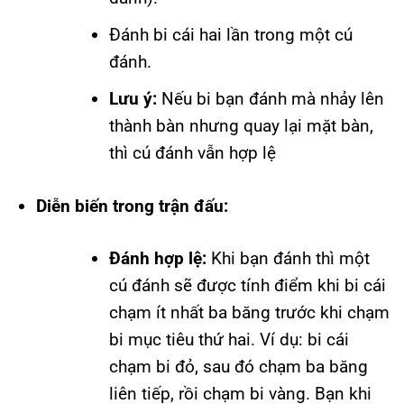
Đánh bi cái hai lần trong một cú
đánh.
Lưu ý:
Nếu bi bạn đánh mà nhảy lên
thành bàn nhưng quay lại mặt bàn,
thì cú đánh vẫn hợp lệ
Diễn biến trong trận đấu:
Đánh hợp lệ:
Khi bạn đánh thì một
cú đánh sẽ được tính điểm khi bi cái
chạm ít nhất ba băng trước khi chạm
bi mục tiêu thứ hai. Ví dụ: bi cái
chạm bi đỏ, sau đó chạm ba băng
liên tiếp, rồi chạm bi vàng. Bạn khi