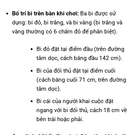
Bố trí bi trên bàn khi chơi:
Ba bi được sử
dụng: bi đỏ, bi trắng, và bi vàng (bi trắng và
vàng thường có 6 chấm đỏ để phân biệt).
Bi đỏ đặt tại điểm đầu (trên đường
tâm dọc, cách băng đầu 142 cm).
Bi của đối thủ đặt tại điểm cuối
(cách băng cuối 71 cm, trên đường
tâm dọc).
Bi cái của người khai cuộc đặt
ngang với bi đối thủ, cách 18 cm về
bên trái hoặc phải.