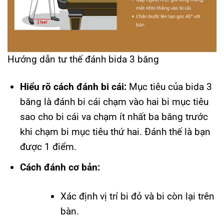
Hướng dẫn tư thế đánh bida 3 băng
Hiểu rõ cách đánh bi cái:
Mục tiêu của bida 3
băng là đánh bi cái chạm vào hai bi mục tiêu
sao cho bi cái va chạm ít nhất ba băng trước
khi chạm bi mục tiêu thứ hai. Đánh thế là bạn
được 1 điểm.
Cách đánh cơ bản:
Xác định vị trí bi đỏ và bi còn lại trên
bàn.