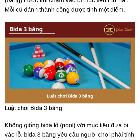
(băng) trước khi chạm vào bi mục tiêu thứ hai.
Mỗi cú đánh thành công được tính một điểm.
Luật chơi Bida 3 băng
Không giống bida lỗ (pool) với mục tiêu đưa bi
vào lỗ, bida 3 băng yêu cầu người chơi phải tính